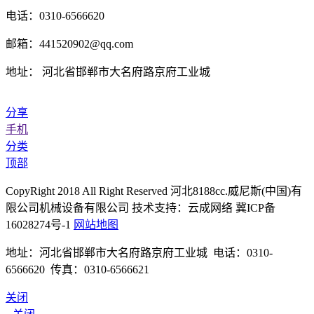
电话：0310-6566620
邮箱：441520902@qq.com
地址： 河北省邯郸市大名府路京府工业城
分享
手机
分类
顶部
CopyRight 2018 All Right Reserved 河北8188cc.威尼斯(中国)有
限公司机械设备有限公司 技术支持：云成网络 冀ICP备
16028274号-1
网站地图
地址：河北省邯郸市大名府路京府工业城 电话：0310-
6566620 传真：0310-6566621
关闭