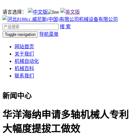
语言选择：
搜 索
导航菜单
Toggle navigation
网站首页
关于我们
机械自动化
机械百科
联系我们
新闻中心
华洋海纳申请多轴机械人专利
大幅度提拔工做效