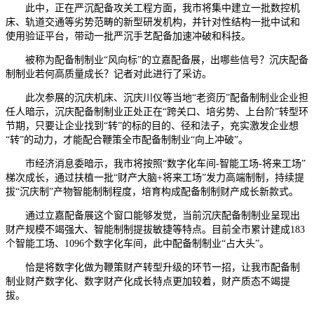
此中，正在严沉配备攻关工程方面，我市将集中建立一批数控机
床、轨道交通等劣势范畴的新型研发机构，并针对性结构一批中试和
使用验证平台，带动一批严沉手艺配备加速冲破和科技。
被称为配备制制业“风向标”的立嘉配备展，出哪些信号？沉庆配备
制制业若何高质量成长？记者对此进行了采访。
此次参展的沉庆机床、沉庆川仪等当地“老资历”配备制制业企业担
任人暗示，沉庆配备制制业正处正在“跨关口、培劣势、上台阶”转型环
节期，只要让企业找到“转”的标的目的、径和法子，充实激发企业想
“转”的动力，才能配合鞭策全市配备制制业“向上冲破”。
市经济消息委暗示，我市将按照“数字化车间-智能工场-将来工场”
梯次成长，通过扶植一批“财产大脑+将来工场”发力高端制制，持续提
拔“沉庆制”产物智能制制程度，培育构成配备制制财产成长新款式。
通过立嘉配备展这个窗口能够发觉，当前沉庆配备制制业呈现出
财产规模不竭强大、智能制制提拔敏捷等特点。目前全市累计建成183
个智能工场、1096个数字化车间，此中配备制制业“占大头”。
恰是将数字化做为鞭策财产转型升级的环节一招，让我市配备制
制业财产数字化、数字财产化成长特点更加较着，财产质态不竭提
拔。