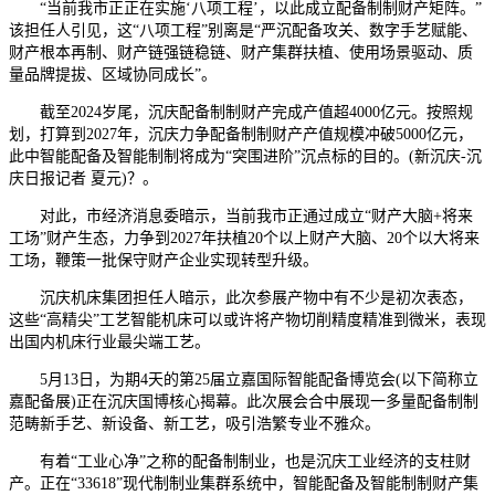
“当前我市正正在实施‘八项工程’，以此成立配备制制财产矩阵。”
该担任人引见，这“八项工程”别离是“严沉配备攻关、数字手艺赋能、
财产根本再制、财产链强链稳链、财产集群扶植、使用场景驱动、质
量品牌提拔、区域协同成长”。
截至2024岁尾，沉庆配备制制财产完成产值超4000亿元。按照规
划，打算到2027年，沉庆力争配备制制财产产值规模冲破5000亿元，
此中智能配备及智能制制将成为“突围进阶”沉点标的目的。(新沉庆-沉
庆日报记者 夏元)？。
对此，市经济消息委暗示，当前我市正通过成立“财产大脑+将来
工场”财产生态，力争到2027年扶植20个以上财产大脑、20个以大将来
工场，鞭策一批保守财产企业实现转型升级。
沉庆机床集团担任人暗示，此次参展产物中有不少是初次表态，
这些“高精尖”工艺智能机床可以或许将产物切削精度精准到微米，表现
出国内机床行业最尖端工艺。
5月13日，为期4天的第25届立嘉国际智能配备博览会(以下简称立
嘉配备展)正在沉庆国博核心揭幕。此次展会合中展现一多量配备制制
范畴新手艺、新设备、新工艺，吸引浩繁专业不雅众。
有着“工业心净”之称的配备制制业，也是沉庆工业经济的支柱财
产。正在“33618”现代制制业集群系统中，智能配备及智能制制财产集