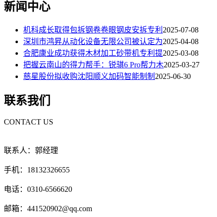
新闻中心
机科成长取得包拆钢卷卷眼钢皮安拆专利
2025-07-08
深圳市鸿昇从动化设备无限公司被认定为
2025-04-08
合肥康业成功获得木材加工砂带机专利提
2025-03-08
把握云南山的得力帮手：锐骐6 Pro帮力木
2025-03-27
慈星股份拟收购沈阳顺义加码智能制制
2025-06-30
联系我们
CONTACT US
联系人：郭经理
手机：18132326655
电话：0310-6566620
邮箱：441520902@qq.com