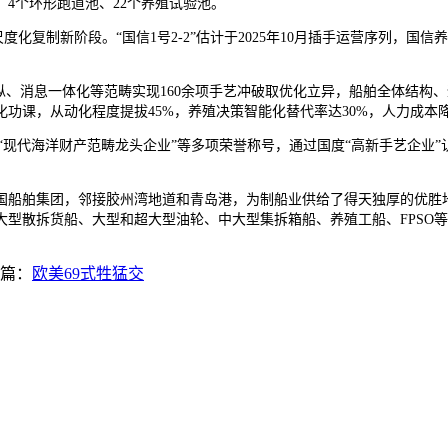
、4个环形跑道池、22个养殖试验池。
化复制新阶段。“国信1号2-2”估计于2025年10月插手运营序列，国
、消息一体化等范畴实现160余项手艺冲破取优化立异，船舶全体结构
功课，从动化程度提拔45%，养殖决策智能化替代率达30%，人力成本降
“现代海洋财产范畴龙头企业”等多项荣誉称号，通过国度“高新手艺企业
船舶集团，邻接胶州湾地道和青岛港，为制船业供给了得天独厚的优胜地
型散拆货船、大型和超大型油轮、中大型集拆箱船、养殖工船、FPSO
篇：
欧美69式牲猛交