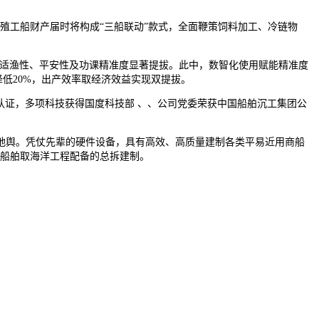
信养殖工船财产届时将构成“三船联动”款式，全面鞭策饲料加工、冷链物
、适渔性、平安性及功课精准度显著提拔。此中，数智化使用赋能精准度
低20%，出产效率取经济效益实现双提拔。
”认证，多项科技获得国度科技部 、、公司党委荣获中国船舶沉工集团公
舆。凭仗先辈的硬件设备，具有高效、高质量建制各类平易近用商船
等船舶取海洋工程配备的总拆建制。