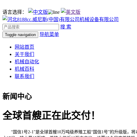
语言选择：
搜 索
导航菜单
Toggle navigation
网站首页
关于我们
机械自动化
机械百科
联系我们
新闻中心
全球首艘正在此交付！
“国信1号2-1”是全球首艘10万吨级养殖工船“国信1号”的升级版，将