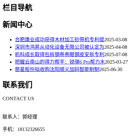
栏目导航
新闻中心
合肥康业成功获得木材加工砂带机专利提
2025-03-08
深圳市鸿昇从动化设备无限公司被认定为
2025-04-08
机科成长取得包拆钢卷卷眼钢皮安拆专利
2025-07-08
把握云南山的得力帮手：锐骐6 Pro帮力木
2025-03-27
慈星股份拟收购沈阳顺义加码智能制制
2025-06-30
联系我们
CONTACT US
联系人：郭经理
手机：18132326655