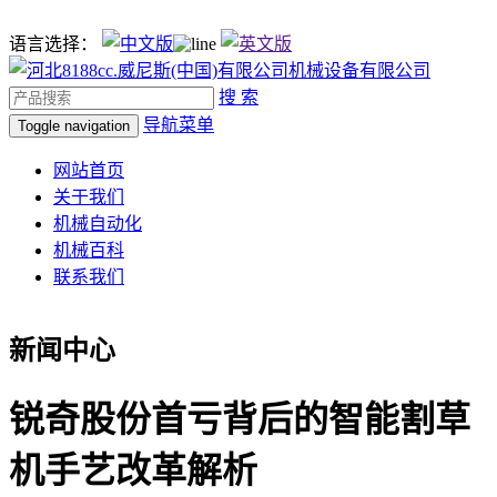
语言选择：
搜 索
导航菜单
Toggle navigation
网站首页
关于我们
机械自动化
机械百科
联系我们
新闻中心
锐奇股份首亏背后的智能割草
机手艺改革解析