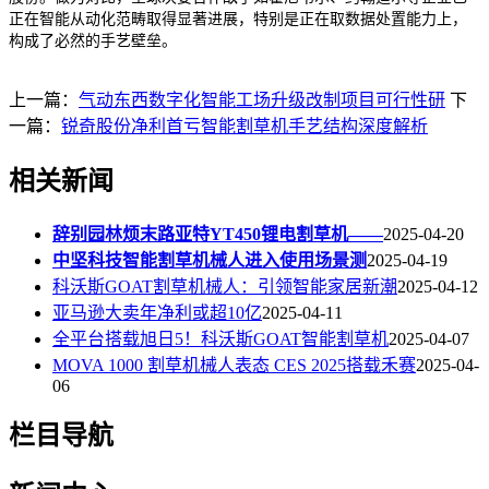
正在智能从动化范畴取得显著进展，特别是正在取数据处置能力上，
构成了必然的手艺壁垒。
上一篇：
气动东西数字化智能工场升级改制项目可行性研
下
一篇：
锐奇股份净利首亏智能割草机手艺结构深度解析
相关新闻
辞别园林烦末路亚特YT450锂电割草机——
2025-04-20
中坚科技智能割草机械人进入使用场景测
2025-04-19
科沃斯GOAT割草机械人：引领智能家居新潮
2025-04-12
亚马逊大卖年净利或超10亿
2025-04-11
全平台搭载旭日5！科沃斯GOAT智能割草机
2025-04-07
MOVA 1000 割草机械人表态 CES 2025搭载禾赛
2025-04-
06
栏目导航