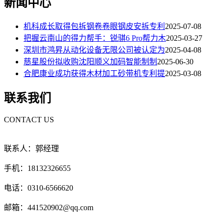
新闻中心
机科成长取得包拆钢卷卷眼钢皮安拆专利
2025-07-08
把握云南山的得力帮手：锐骐6 Pro帮力木
2025-03-27
深圳市鸿昇从动化设备无限公司被认定为
2025-04-08
慈星股份拟收购沈阳顺义加码智能制制
2025-06-30
合肥康业成功获得木材加工砂带机专利提
2025-03-08
联系我们
CONTACT US
联系人：郭经理
手机：18132326655
电话：0310-6566620
邮箱：441520902@qq.com