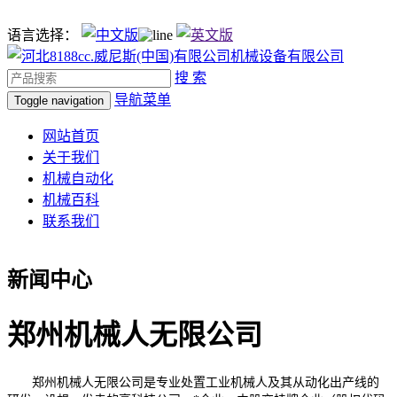
语言选择：
搜 索
导航菜单
Toggle navigation
网站首页
关于我们
机械自动化
机械百科
联系我们
新闻中心
郑州机械人无限公司
郑州机械人无限公司是专业处置工业机械人及其从动化出产线的