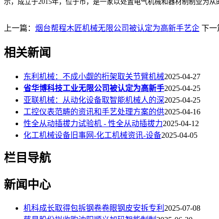
示，成立于2015年，位于市，是一家以处置电气机械和器材制制业为
上一篇：
烟台帮程木匠机械无限公司被认定为高新手艺企
下一
相关新闻
东利机械：不成小觑的桁架取关节臂机械
2025-04-27
省华博科技工业无限公司被认定为高新手
2025-04-25
亚联机械：从动化设备取智能机械人的深
2025-04-25
工控仪表范畴的资讯和手艺处理方案的供
2025-04-16
性全从动插拔力试验机 - 性全从动插拔力
2025-04-12
化工机械设备旧事网-化工机械资讯-设备
2025-04-05
栏目导航
新闻中心
机科成长取得包拆钢卷卷眼钢皮安拆专利
2025-07-08