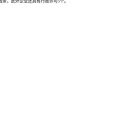
线条，此外企业还具有行政许可5个。