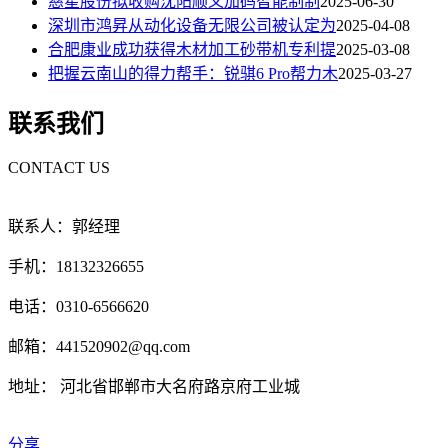
慈星股份拟收购沈阳顺义加码智能制制
2025-06-30
深圳市鸿昇从动化设备无限公司被认定为
2025-04-08
合肥康业成功获得木材加工砂带机专利提
2025-03-08
把握云南山的得力帮手：锐骐6 Pro帮力木
2025-03-27
联系我们
CONTACT US
联系人：郭经理
手机：18132326655
电话：0310-6566620
邮箱：441520902@qq.com
地址： 河北省邯郸市大名府路京府工业城
分享