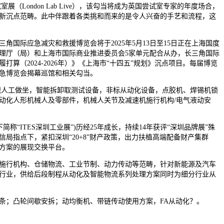
展（London Lab Live），该勾当将成为英国尝试室专家的年度场合，
新沉点范畴。此中伴跟着各类挑和而来的是令人兴奋的手艺和流程，这
际应急减灾和救援博览会将于2025年5月13日至15日正在上海国度
理厅（局）和上海市国际商业推进委员会5家单元配合从办，长三角国际
算（2024-2026年）》《上海市“十四五”规划》沉点项目。每届博览
急博览会揭幕巡馆和相关勾当。
人工做坐，智能拆卸取测试设备，非标从动化设备，点胶机、焊锡机锁
动化人形机械人及零部件，机械人关节及减速机施行机构/电气液动安
“ITES深圳工业展”)历经25年成长，持续14年获评“深圳品牌展”殊
局指点下，紧扣深圳“20+8”财产政策，出力扶植高端配备财产集群
方案的展现交换平台。
行机构、仓储物流、工业节制、动力传动等范畴，针对新能源及汽车
行业，供给后段制程从动化及智能物流系列处理方案同时为细分行业从
；凸轮间歇安拆；动均衡机、带链传动使用方案，FA从动化？。