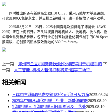
同时推出的还有新款吸尘器H50 Ultra，采用万能地方基坐设想，
可实现100天免倒灰尘，并支撑全链0缠毛，进一步解放了用户双手。
2025年3月20日—23日，2025中国度电及消费电子博览会（AWE
2025）正在上海召开。石头科技携扫地机械人、洗地机、洗衣机、吸
尘器全系列新品参展，包罗行业初创五轴折叠仿朝气械手的G30 Space
摸索版、初创蒸汽热水双效洗地的A30 Pro Steam。
上一篇：
郑州市金立机械制制无限公司取得用于机械手的
下
一篇：
人工智能+机械人若何打制将来“超等工场”？
相关新闻
三晖电气涨045%成交额183亿元近5日从力净
2025-08-24
2025年中国从动化机械手行业：新能源取医
2025-08-20
拆卸机械人_拆卸机械人旧事资讯及手艺处
2025-08-19