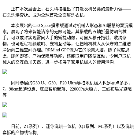
正在本次展会上，石头科技推出了其洗衣机品类的最新力做——
石头洗烘套拆。成为全球首款全面屏洗衣机。
本次展出的G30 Space摸索版通过对机械人形态和AI聪慧的双沉摸
索，展现了将来智能洁净的无限可能。其搭载的五轴折叠仿朝气械
手，可以或许实现雷同人手的矫捷动做，可自从移开拖鞋、收纳杂
物，也可近程视频放哨、宠物互动等，让扫地机械人从保守的二维洁
净迈向三维空间办理。RRMind GPT做为它的聪慧大脑，除了深度思
虑、即问即答、产物保障等功能，还能取用户随便互动，令用户取机
械人的交互愈加天然，进一步拓展了家用机械人的使用鸿沟。
同时参展的G30 U、G30、P20 Ultra等扫地机械人也是亮点多多，
7。98cm超薄设想、底盘智能起落、22000Pa大吸力、三线布局光避障
等。
目前，Z1系列）、迷你洗烘一体机（Q1系列、M1系列）以及洗烘
套拆的产物线结构。