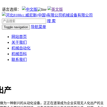
语言选择：
搜 索
导航菜单
Toggle navigation
网站首页
关于我们
机械自动化
机械百科
联系我们
出产
做为一种新兴的从动化设备，正正在逐渐成为企业实现无人化出产的主