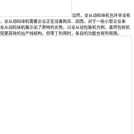
当然，全从动码垛机也并非没有
，全从动码垛机需要企业正在设备购买、因而，对于一些小型企业来
全从动码垛机展示出了奇特的劣势。以全从动包裝机为例，虽然包拆机
现更高效的出产线结构，但零丁利用时，各自的功能也有所局限。