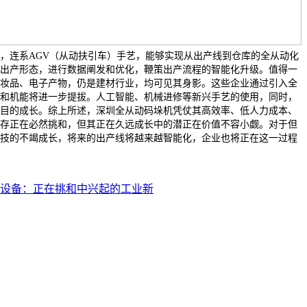
，连系AGV（从动扶引车）手艺，能够实现从出产线到仓库的全从动化
出产形态，进行数据阐发和优化，鞭策出产流程的智能化升级。值得一
妆品、电子产物，仍是建材行业，均可见其身影。这些企业通过引入全
和机能将进一步提拔。人工智能、机械进修等新兴手艺的使用，同时，
目的成长。综上所述，深圳全从动码垛机凭仗其高效率、低人力成本、
存正在必然挑和，但其正在久远成长中的潜正在价值不容小觑。对于但
技的不竭成长，将来的出产线将越来越智能化，企业也将正在这一过程
设备：正在挑和中兴起的工业新