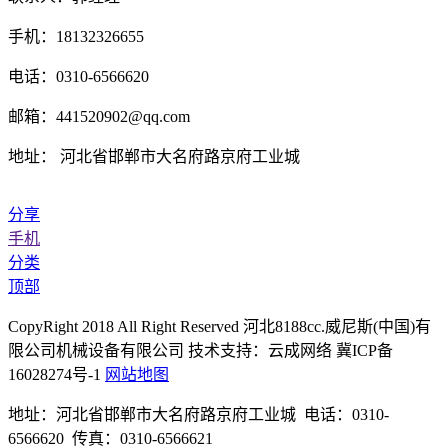
手机：18132326655
电话：0310-6566620
邮箱：441520902@qq.com
地址： 河北省邯郸市大名府路京府工业城
分享
手机
分类
顶部
CopyRight 2018 All Right Reserved 河北8188cc.威尼斯(中国)有
限公司机械设备有限公司 技术支持：云成网络 冀ICP备
16028274号-1
网站地图
地址：河北省邯郸市大名府路京府工业城 电话：0310-
6566620 传真：0310-6566621