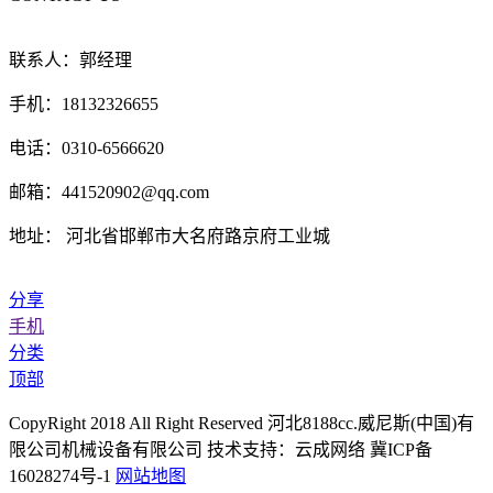
联系人：郭经理
手机：18132326655
电话：0310-6566620
邮箱：441520902@qq.com
地址： 河北省邯郸市大名府路京府工业城
分享
手机
分类
顶部
CopyRight 2018 All Right Reserved 河北8188cc.威尼斯(中国)有
限公司机械设备有限公司 技术支持：云成网络 冀ICP备
16028274号-1
网站地图