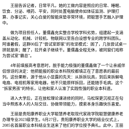
王丽告诉记者，日常平凡，她的工做内容是照应的日常、睡眠、
饮食、分泌、喂药、平安，同时处置电脑使命如体征监测、护理打
算、办事记实，关心白叟的智能床垫非常环境，把聪慧手艺融入护理
中。
做为项目担任人，董儒鑫充实整合学校学科劣势，组建起一支涵
盖从动化、机械、计较机、物联网以至告白设想专业的跨学科团队。
阿谁暑假，这群00后了“尝试室即家”的攻坚模式：困了，几张尝试桌一
拼就是床；醒了，拉开桌子继续干。董儒鑫全程无休，被同窗们戏称
为尝试室“霸总”。
4年前填报高考意愿时，脱手能力极强的董儒鑫做了一个让亲戚伴
侣惊讶的决定：他把能报的职业本科院校都填正在了意愿表的最前
列。这份果断，源于他从小显露的先天：从拆拆玩具，到后来拆解电
电扇、电视机等家用电器，他不只能原样拆回，还能随手毛病。这个
“拆家男孩”的特长，让他和家人认准了实践性强的职业本科道。
进入大学后，正在放松理论课进修的同时，马松琛更沉视正在勾
当中熬炼本人的人际交往、协做带领能力，摸索本身乐趣快乐喜爱。
王丽是贵阳康养职业大学聪慧养老取现代家政学院聪慧健康养老
办理专业2023级学生。6月27日，贵阳康养职业大学的结业仪式上，
2085名首届职业本科结业生送来了他们的学位授予典礼。此中，王丽