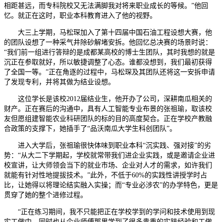
相距甚远，而专科院校又无法满脚我对将来职业成长的等候。”他回
忆。就正在这时，职业本科教育进入了他的视野。
大三上学期，马松琛加入了第十四届中国石油工程设想大赛，他
的团队设想了一种采气井除砂解堵安拆。他回忆总决赛的场景时说：
“我们前一组进行答辩的是成都某高校的博士生团队，其时我想的就是
沉正在参取就好，所以敏捷调整了心态。谁都没想到，我们最初获得
了全国一等。”正在角逐的过程中，马松琛及其团队还将这一安拆申请
了发现专利，并将其做为结业设想。
这位学长是该校2012届结业生，他开办了公司，深耕南瓜相关的
财产。正在赛后的沟通中，具有人工智能专业布景的张祖瑜，取该校
友但愿组建智能农业科研团队的标的目的高度契合。正在学校产教融
合政策的支撑下，她插手了“品沃南瓜大学生科创团队”。
进入大学后，张祖瑜很快体味到职业本科“沉实践、强对接”的劣
势：“从大二下学期起，学校就常带我们进企业实践，或是邀请企业进
校宣讲，让大师领会当下的就业市场、企业对人才的需求，如许我们
就能有针对性地提拔技术。”此外，不低于60%的实践性讲授学时占
比，让她得以将理论结实融入实操；而“专业必涉农”的办学特色，更是
贯穿了她的整个进修过程。
“正在练习期间，我不只能把正在学校学到的学问和技术使用到现
实工做中，同时也从企业师傅那里学到了很多贵重的实践经验和工做