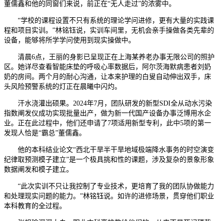
董儒鑫和他的同窗们来说，前正在“无人走过”的浓雾中。
“学校的课程设置不只有系统的理论学问进修，更有大量的实践课
程和项目实训。”林铭钰说，实训车间里，无机会亲手操做各类先辈的
设备，能够将所学学问使用到现实操做中。
清晨6点，王丽的身影已呈现正在上海某养老办事无限公司的照护
区。她详尽查看智能床垫的呼吸心率数据后，阿尔茨海默病患者刘奶
奶的房间。两个月的耐心沟通，让本来护理的白叟自动伸出双手，床
头风险预警系统的灯正在晨曦中闪灼。
汗水浇灌出硕果。2024年7月，团队研发的新型SDI全从动水污染
指数阐发仪成功实现批量出产，做为新一代国产设备办事泛博用水企
业。正在此过程中，他们还申请了7项适用新型专利，此中5项的第一
发现人恰是“霸总”董儒鑫。
他的本科结业论文“西北干旱半干旱地域极端降水事务的时空演变
纪律取预测模子建立”是一个极具挑和性的课题，涉及复杂的景象形象
数据阐发和模子建立。
“此次实训不只让我控制了专业技术，更培育了我的团队协做能力
和处理现实问题的能力。”林铭钰说。如许的进修场景，贯穿他们职业
本科教育的全过程。