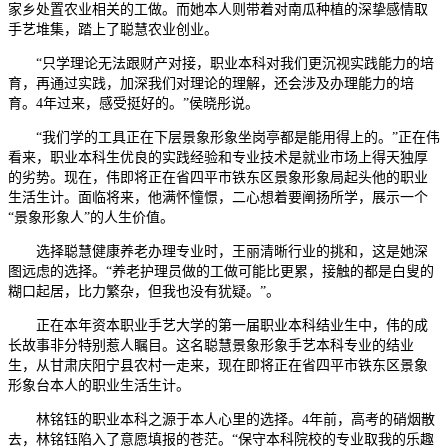
家乡处置农业相关的工做。而她本人则带着对南瓜种植的深挚感情取
手艺堆集，踏上了聪慧农业创业。
“只学理论无法跟财产对接，职业本科对我们更沉视实践能力的培
育，再通过实践，加深我们对理论的理解，还会涉及办理能力的培
育。4年过来，感受挺好的。”侯晓彤说。
“我们学的工具正在下层景象形象坐岗亭都是能用得上的。”正在伟
看来，职业本科生优良的实践经验和专业技术是就业市场上得天独厚
的劣势。现在，伟即将正在省四平市铁东区景象形象局起头他的职业
生活生计。面临将来，他满怀憧憬，二心想着要阐扬所学，展示一个
“景象形象人”的人生价值。
选择聪慧健康养老办理专业时，王丽清晰行业的挑和，这是她深
图远虑的选择。“养老护理员做的工做可能比更累，接触的都是白叟的
糊口起居，比力繁杂，但我也没有犹疑。”。
正在本年资本职业手艺大学的第一届职业本科结业生中，伟的成
长故事非分特别惹人瞩目。这名聪慧景象形象手艺本科专业的结业
生，从甘肃庆阳宁县农村一走来，现在即将正在省四平市铁东区景象
形象台本人的职业生活生计。
林铭钰的职业本科之源于本人心里的选择。4年前，高考的硝烟散
去，林铭钰陷入了意愿填报的苍茫。“保守本科院校的专业取我的乐趣