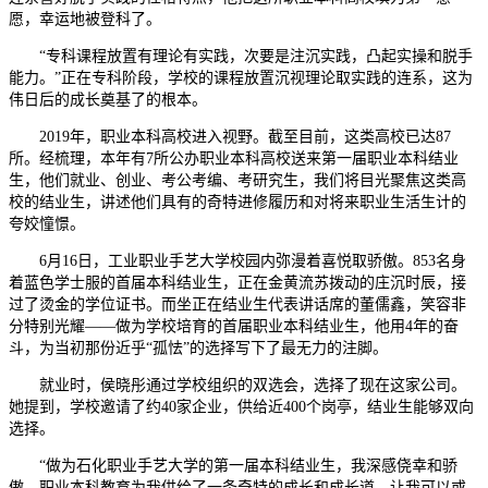
愿，幸运地被登科了。
“专科课程放置有理论有实践，次要是注沉实践，凸起实操和脱手
能力。”正在专科阶段，学校的课程放置沉视理论取实践的连系，这为
伟日后的成长奠基了的根本。
2019年，职业本科高校进入视野。截至目前，这类高校已达87
所。经梳理，本年有7所公办职业本科高校送来第一届职业本科结业
生，他们就业、创业、考公考编、考研究生，我们将目光聚焦这类高
校的结业生，讲述他们具有的奇特进修履历和对将来职业生活生计的
夸姣憧憬。
6月16日，工业职业手艺大学校园内弥漫着喜悦取骄傲。853名身
着蓝色学士服的首届本科结业生，正在金黄流苏拨动的庄沉时辰，接
过了烫金的学位证书。而坐正在结业生代表讲话席的董儒鑫，笑容非
分特别光耀——做为学校培育的首届职业本科结业生，他用4年的奋
斗，为当初那份近乎“孤怯”的选择写下了最无力的注脚。
就业时，侯晓彤通过学校组织的双选会，选择了现在这家公司。
她提到，学校邀请了约40家企业，供给近400个岗亭，结业生能够双向
选择。
“做为石化职业手艺大学的第一届本科结业生，我深感侥幸和骄
傲。职业本科教育为我供给了一条奇特的成长和成长道，让我可以或