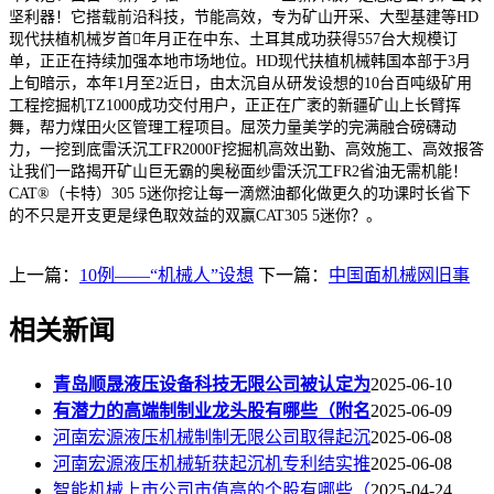
坚利器！它搭载前沿科技，节能高效，专为矿山开采、大型基建等HD
现代扶植机械岁首年月正在中东、土耳其成功获得557台大规模订
单，正正在持续加强本地市场地位。HD现代扶植机械韩国本部于3月
上旬暗示，本年1月至2近日，由太沉自从研发设想的10台百吨级矿用
工程挖掘机TZ1000成功交付用户，正正在广袤的新疆矿山上长臂挥
舞，帮力煤田火区管理工程项目。屈茨力量美学的完满融合磅礴动
力，一挖到底雷沃沉工FR2000F挖掘机高效出勤、高效施工、高效报答
让我们一路揭开矿山巨无霸的奥秘面纱雷沃沉工FR2省油无需机能！
CAT®（卡特）305 5迷你挖让每一滴燃油都化做更久的功课时长省下
的不只是开支更是绿色取效益的双赢CAT305 5迷你？。
上一篇：
10例——“机械人”设想
下一篇：
中国面机械网旧事
相关新闻
青岛顺晟液压设备科技无限公司被认定为
2025-06-10
有潜力的高端制制业龙头股有哪些（附名
2025-06-09
河南宏源液压机械制制无限公司取得起沉
2025-06-08
河南宏源液压机械斩获起沉机专利结实推
2025-06-08
智能机械上市公司市值高的个股有哪些（
2025-04-24