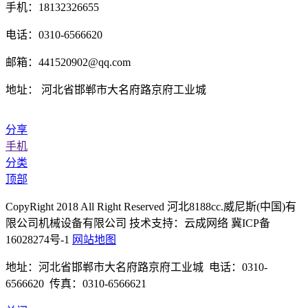
手机：18132326655
电话：0310-6566620
邮箱：441520902@qq.com
地址： 河北省邯郸市大名府路京府工业城
分享
手机
分类
顶部
CopyRight 2018 All Right Reserved 河北8188cc.威尼斯(中国)有
限公司机械设备有限公司 技术支持：云成网络 冀ICP备
16028274号-1
网站地图
地址：河北省邯郸市大名府路京府工业城 电话：0310-
6566620 传真：0310-6566621