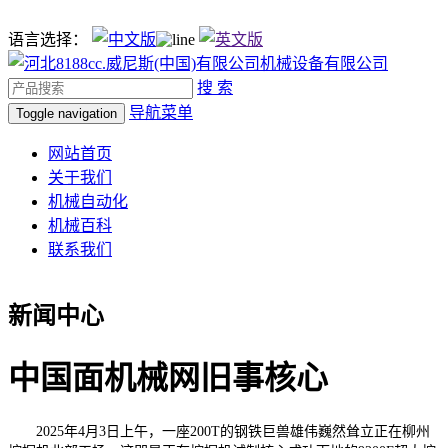
语言选择：
搜 索
导航菜单
Toggle navigation
网站首页
关于我们
机械自动化
机械百科
联系我们
新闻中心
中国面机械网旧事核心
2025年4月3日上午，一座200T的钢铁巨兽雄伟巍然耸立正在柳州