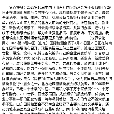
焦点提醒：2025第18届中国（山东）国际糖酒会将于4月28日至29
日正在济南山东国际会展核心召开。现招商招展工做全面启动，诚邀
全国酒类、食物、烘焙、饮料、机械设备包拆等行业的企业共襄盛
举，配合以山东为焦点的北方大市场的无限商机。正在新周期、新业
态、新款式的布景下，展会将继续秉承务实、共赢的办事，通过线上
线下行动和融合成长，帮力企业强化品牌、拓展市场、不变增加。我
们等候山东国际糖酒会能展示更多的活力和价值。……（世界食物
网-）2025第18届中国（山东）国际糖酒会将于4月28日至29日正在济南
山东国际会展核心召开。现招商招展工做全面启动，诚邀全国酒类、
食物、烘焙、饮料、机械设备包拆等行业的企业共襄盛举，配合以山
东为焦点的北方大市场的无限商机。正在新周期、新业态、新款式的
布景下，展会将继续秉承务实、立异、共赢的办事，通过线上线下行
动和融合成长，帮力企业强化品牌、拓展市场、不变增加。我们等候
山东国际糖酒会能展示更多的活力和价值。展会引见中国（山东）国
际糖酒食物买卖会（简称“山东国际糖酒会”），做为我国最具影响力的
酒类食物行业嘉会之一，北方地域糖酒类展会的领航者，自2006年开
办以来，已走过十余载的过程。它累积办事了万余家参展企业、十万
余采购商、200+合做、百余家展团。凭仗超卓的展会结果、优良的专
业办事和丰硕的配套勾当，每年吸引着数十万人次的专业不雅众参加
参不雅。山东国际糖酒会不只为企业搭建了主要的进修交换平台，还
帮力城市展团及企业获取行业最新资讯，同时不竭加强消费需求培