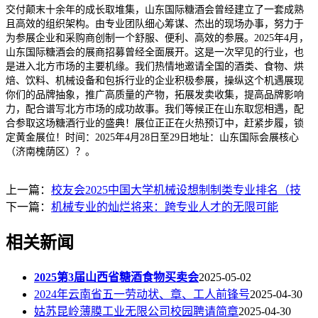
交付颠末十余年的成长取堆集，山东国际糖酒会曾经建立了一套成熟
且高效的组织架构。由专业团队细心筹谋、杰出的现场办事，努力于
为参展企业和采购商创制一个舒服、便利、高效的参展。2025年4月，
山东国际糖酒会的展商招募曾经全面展开。这是一次罕见的行业，也
是进入北方市场的主要机缘。我们热情地邀请全国的酒类、食物、烘
焙、饮料、机械设备和包拆行业的企业积极参展，操纵这个机遇展现
你们的品牌抽象，推广高质量的产物，拓展发卖收集，提高品牌影响
力，配合谱写北方市场的成功故事。我们等候正在山东取您相遇，配
合参取这场糖酒行业的盛典！展位正正在火热预订中，赶紧步履，锁
定黄金展位！时间：2025年4月28日至29日地址：山东国际会展核心
（济南槐荫区）？。
上一篇：
校友会2025中国大学机械设想制制类专业排名（技
下一篇：
机械专业的灿烂将来：跨专业人才的无限可能
相关新闻
2025第3届山西省糖酒食物买卖会
2025-05-02
2024年云南省五一劳动状、章、工人前锋号
2025-04-30
姑苏昆岭薄膜工业无限公司校园聘请简章
2025-04-30