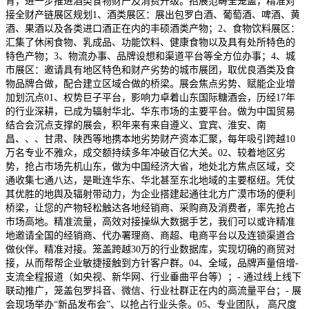
育，进一步推进酒类食物财产及消费升级。招展范畴全笼盖，精准对
接全财产链展区规划1、酒类展区：展出包罗白酒、葡萄酒、啤酒、黄
酒、果酒以及各类进口酒正在内的丰硕酒类产物；2、食物饮料展区：
汇集了休闲食物、乳成品、功能饮料、健康食物以及具有处所特色的
特色产物；3、物流办事、品牌设想和渠道平台等全方位办事；4、城
市展区：邀请具有地区特色和财产劣势的城市展团，取优良酒类及食
物品牌合做，配合建立区域合做的桥梁。展会焦点劣势、赋能企业增
加划沉点01、权势巨子平台，影响力卓着山东国际糖酒会，历经17年
的行业深耕，已成为辐射华北、华东市场的主要平台。做为中国贸易
结合会沉点支撑的展会，积年来有来自遵义、宜宾、淮安、南
昌、、、甘肃、陕西等地携本地劣势财产资本汇聚，每年吸引跨越10
万名专业不雅众，成交额持续多年冲破百亿大关。02、较着地区劣
势，抢占市场先机山东，做为中国经济大省，地处北方焦点区域，交
通收集七通八达，是毗连华东、华北甚至东北地域的主要枢纽。凭仗
其优胜的地舆及辐射带动力，为企业搭建起通往北方广漠市场的便利
桥梁，让您的产物轻松触达各地经销商、采购商及消费者，率先抢占
市场高地。精准流量，高效对接操纵大数据手艺，我们可以或许精准
地邀请全国的经销商、代办署理商、商超、电商平台以及连锁渠道合
做伙伴。精准对接。笼盖跨越30万的行业数据库，实现切确的商贸对
接，从而帮帮企业敏捷接触到方针客户群。04、全域，品牌声量倍增-
支流全程报道（如央视、新华网、行业垂曲平台等）；- 通过线上线下
联动推广，笼盖包罗抖音、微信、行业社群正在内的高流量平台；- 展
会现场举办“新品发布会”、以抢占行业头条。05、专业团队， 高尺度