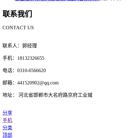
联系我们
CONTACT US
联系人：郭经理
手机：18132326655
电话：0310-6566620
邮箱：441520902@qq.com
地址： 河北省邯郸市大名府路京府工业城
分享
手机
分类
顶部