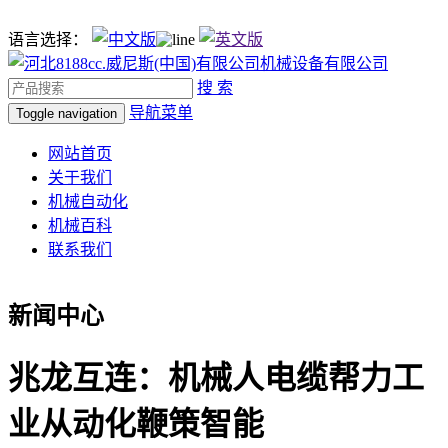
语言选择：
搜 索
导航菜单
Toggle navigation
网站首页
关于我们
机械自动化
机械百科
联系我们
新闻中心
兆龙互连：机械人电缆帮力工
业从动化鞭策智能