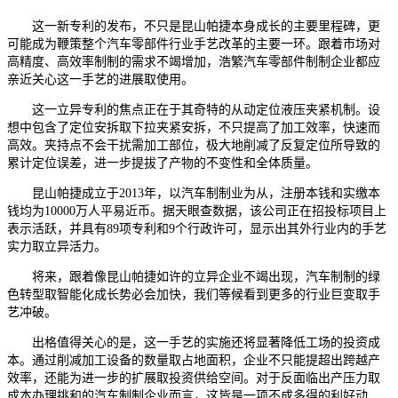
这一新专利的发布，不只是昆山帕捷本身成长的主要里程碑，更
可能成为鞭策整个汽车零部件行业手艺改革的主要一环。跟着市场对
高精度、高效率制制的需求不竭增加，浩繁汽车零部件制制企业都应
亲近关心这一手艺的进展取使用。
这一立异专利的焦点正在于其奇特的从动定位液压夹紧机制。设
想中包含了定位安拆取下拉夹紧安拆，不只提高了加工效率，快速而
高效。夹持点不会干扰需加工部位，极大地削减了反复定位所导致的
累计定位误差，进一步提拔了产物的不变性和全体质量。
昆山帕捷成立于2013年，以汽车制制业为从，注册本钱和实缴本
钱均为10000万人平易近币。据天眼查数据，该公司正在招投标项目上
表示活跃，并具有89项专利和9个行政许可，显示出其外行业内的手艺
实力取立异活力。
将来，跟着像昆山帕捷如许的立异企业不竭出现，汽车制制的绿
色转型取智能化成长势必会加快，我们等候看到更多的行业巨变取手
艺冲破。
出格值得关心的是，这一手艺的实施还将显著降低工场的投资成
本。通过削减加工设备的数量取占地面积，企业不只能提超出跨越产
效率，还能为进一步的扩展取投资供给空间。对于反面临出产压力取
成本办理挑和的汽车制制企业而言，这皆是一项不成多得的利好动