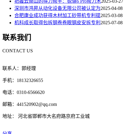
把握云南山的得力帮手：锐骐6 Pro帮力木
2025-03-27
深圳市鸿昇从动化设备无限公司被认定为
2025-04-08
合肥康业成功获得木材加工砂带机专利提
2025-03-08
机科成长取得包拆钢卷卷眼钢皮安拆专利
2025-07-08
联系我们
CONTACT US
联系人：郭经理
手机：18132326655
电话：0310-6566620
邮箱：441520902@qq.com
地址： 河北省邯郸市大名府路京府工业城
分享