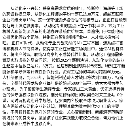
从动化专业兴起：薪资高需求背后的线年，特斯拉上海超等工场
的聘请数据显示，从动化工程师的平均年薪已达38万元，超越互联网
企业同级岗亭15%。这一保守但逐步被低估的硬核专业，正正在智能制
制范畴上演逆袭脚本。 从动化专业的焦点正在于节制理论，它为工业
机械人和新能源汽车的电池办理系统供给根本，普遍使用于智能电网
安排优化等各个范畴。特别正在智能制制行业中，人才需求极为兴
旺。 正在AI时代，从动化专业具备天然的AI+工程基因，连系编程言
语和机械人节制算法，使得学生正在智能工场项目中，通过AI视觉算
法，将出产线%。取纯AI岗亭的不成替代性比拟，从动化工程师需处
置现实取虚拟的复杂问题， 按照2025年薪酬演讲，从动化专业的结业
生起薪中位数已达12。8万元，位居制制业范畴排行榜首。特别正在新
能源和半导体等计谋性新兴行业，资深工程师的年薪可跨越60万元。
人社部预测，到2025年，智能制制范畴人才缺口将达到1100万，特斯
拉、宁德时代等龙头企业每年供给跨越5000个岗亭，绝大大都为手艺
办理岗。 为了帮帮学生选择专业，专家提出三大黄金：优先选择有特
色的保守强校取新兴院校，细分进修标的目的以契合将来工业4。0计
谋，同时沉视晚期升学规划，包罗国内名校取全球顶尖职业认证。家
长应更新对从动化专业的认知，理解其做为数字时代水电工的主要
性，不再将其视为保守的蓝领专业。关心智能制制、新能源等范畴即
将增加的优良岗亭，激励孩子注沉实践能力取校企合做，帮力他们正
在将来职业成长中脱颖而出。