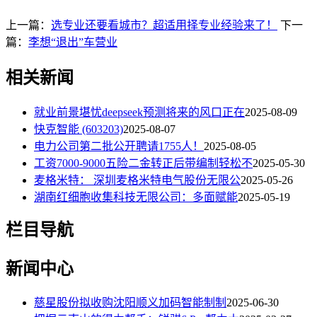
上一篇：
选专业还要看城市？超适用择专业经验来了！
下一
篇：
李想“退出”车营业
相关新闻
就业前景堪忧deepseek预测将来的风口正在
2025-08-09
快克智能 (603203)
2025-08-07
电力公司第二批公开聘请1755人！
2025-08-05
工资7000-9000五险二金转正后带编制轻松不
2025-05-30
麦格米特： 深圳麦格米特电气股份无限公
2025-05-26
湖南红细胞收集科技无限公司：多面赋能
2025-05-19
栏目导航
新闻中心
慈星股份拟收购沈阳顺义加码智能制制
2025-06-30