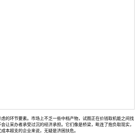
虑的环节要素。市场上不乏一些中档产物，试图正在价钱取机能之间找
不会让采办者承受过沉的经济承担。它们像是桥梁，毗连了抱负取现实，
忧成本超支的企业来说，无疑是济困扶危。