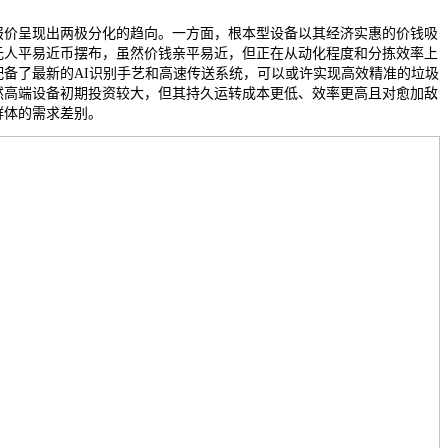
价呈现出两极分化的趋向。一方面，根本型设备以其经济实惠的价钱吸
元人平易近币摆布，虽然价钱亲平易近，但正在从动化程度和分拣效率上
备了最新的AI识别手艺和高速传送系统，可以或许实现高效精准的垃圾
然高端设备初期投资较大，但其持久运转成本更低、效率更高且对愈加敌
群体的需求差别。