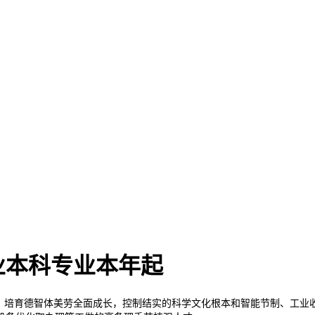
业本科专业本年起
培育德智体美劳全面成长，控制结实的科学文化根本和智能节制、工业