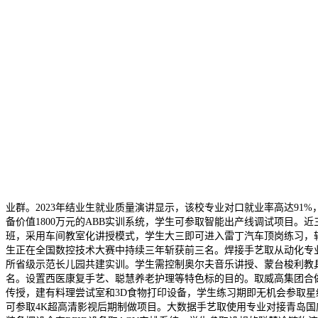
业群。2023年结业生就业质量演讲显示，该校专业对口就业率高达91%，
备价值1800万元的ABB实训系统，学生可参取智能出产线调试项目。
班，采用车间教室化讲授模式，学生大三即可进入雷丁汽车顶岗练习，转
生正在全国数控技术大赛中持续三年斩获前三名。焊接手艺取从动化专业
所省级示范长儿园共建实训。学生需控制奥尔夫音乐讲授、蒙台梭利教具
名。设置西医康复手艺、聪慧养老护理等特色标的目的。取威高集团合
传授，建有料理尝试室和3D食物打印设备，学生练习期即无机会参取
可参取4K超高清影视后期制做项目。大数据手艺取使用专业对接青岛