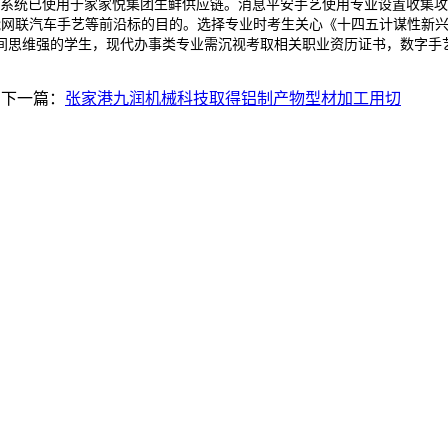
物流系统已使用于家家悦集团生鲜供应链。消息平安手艺使用专业设置收集
能网联汽车手艺等前沿标的目的。选择专业时考生关心《十四五计谋性新
思维强的学生，现代办事类专业需沉视考取相关职业资历证书，数字手艺类
下一篇：
张家港九润机械科技取得铝制产物型材加工用切