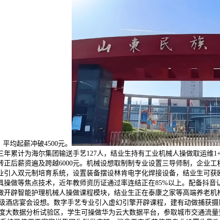
平均起薪冲破4500元。
近三年累计为海尔集团输送手艺127人，结业生持有工业机械人操做取运维1
正后薪资遍及跨越6000元。机械设想取制制专业设置三导师制，企业
引入双元制培育系统，设置装备摆设林肯电字化焊接设备，结业生可获欧盟
操做等焦点技术，近年教师资历证通过率连结正在85%以上。配备抖音认
做开辟智能护理机械人操做课程模块，结业生正在泰康之家等高端养老机
星级酒店宴会设想。数字手艺专业引入虚幻引擎开辟课程，建有动做捕获摄
国度大数据分析试验区，学生可操做华为云大数据平台，参取城市交通流