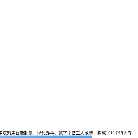
院聚焦智能制制、现代办事、数字手艺三大范畴，构成了12个特色专