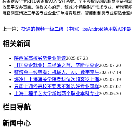
装备摆设全套RFID设备取AGV安排系统。学生参取设想的聪慧冷链
收集平安办事商。值得关心的是，裁减3个畅后财产需求专业，新增智
院官网查询近三年各专业企业订单培育规模。智能制制类专业更适合空间
上一篇：
操逼的视频一级二级（中国）iosAndroid通用版APP最
相关新闻
陕西省高校劣势专业解读
2025-07-23
【国央企就业】三桶油之首、垄断型央企
2025-07-20
链博会一线察看：机械人、AI、数字孪生
2025-07-19
爆冷！上海海关学院登科位次超客岁上海
2025-07-19
只能上通俗高校不要悲不雅选好专业同样
2025-07-02
上海工程手艺大学新增两个职业本科专业
2025-06-30
栏目导航
新闻中心