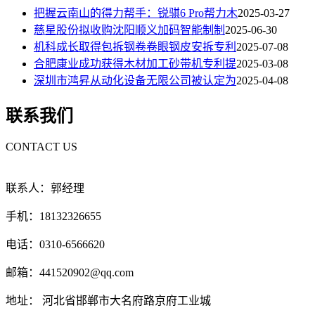
把握云南山的得力帮手：锐骐6 Pro帮力木
2025-03-27
慈星股份拟收购沈阳顺义加码智能制制
2025-06-30
机科成长取得包拆钢卷卷眼钢皮安拆专利
2025-07-08
合肥康业成功获得木材加工砂带机专利提
2025-03-08
深圳市鸿昇从动化设备无限公司被认定为
2025-04-08
联系我们
CONTACT US
联系人：郭经理
手机：18132326655
电话：0310-6566620
邮箱：441520902@qq.com
地址： 河北省邯郸市大名府路京府工业城