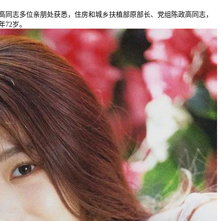
高同志多位亲朋处获悉，住房和城乡扶植部原部长、党组陈政高同志，
年72岁。