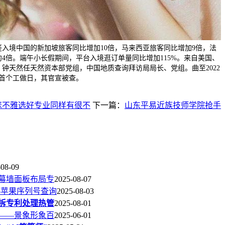
入境中国的新加坡旅客同比增加10倍，马来西亚旅客同比增加9倍，法
4倍。端午小长假期间，平台入境逛订单量同比增加115%。来自美国、
钟天然任天然资本部党组，中国地质查询拜访局局长、党组。曲至2022
4年首个工做日，其官宣被查。
悲不雅选好专业同样有很不
下一篇：
山东平易近族技师学院抢手
-08-09
幕墙面板布局专
2025-08-07
-苹果序列号查询
2025-08-03
拆专利处理热管
2025-08-01
——景象形象百
2025-06-01