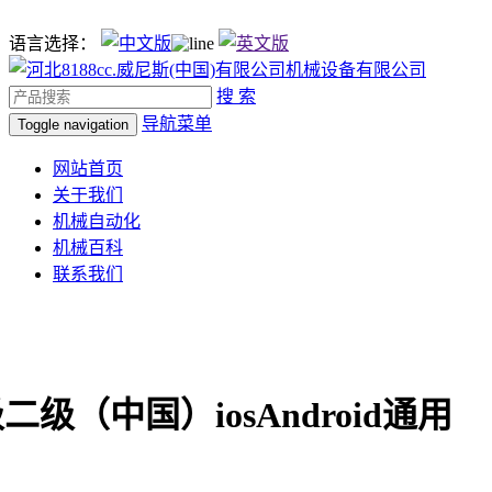
语言选择：
搜 索
导航菜单
Toggle navigation
网站首页
关于我们
机械自动化
机械百科
联系我们
级（中国）iosAndroid通用