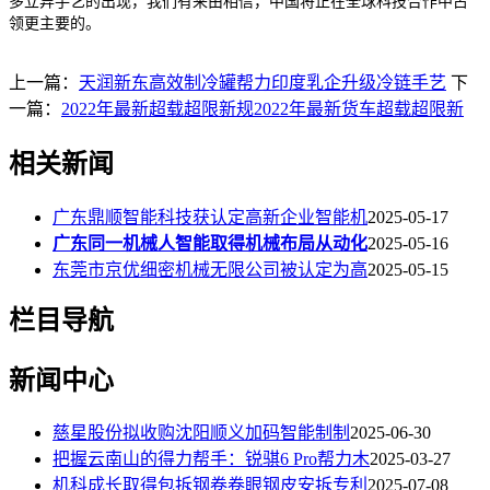
多立异手艺的出现，我们有来由相信，中国将正在全球科技合作中占
领更主要的。
上一篇：
天润新东高效制冷罐帮力印度乳企升级冷链手艺
下
一篇：
2022年最新超载超限新规2022年最新货车超载超限新
相关新闻
广东鼎顺智能科技获认定高新企业智能机
2025-05-17
广东同一机械人智能取得机械布局从动化
2025-05-16
东莞市京优细密机械无限公司被认定为高
2025-05-15
栏目导航
新闻中心
慈星股份拟收购沈阳顺义加码智能制制
2025-06-30
把握云南山的得力帮手：锐骐6 Pro帮力木
2025-03-27
机科成长取得包拆钢卷卷眼钢皮安拆专利
2025-07-08