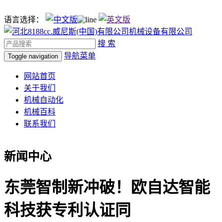
语言选择：
搜 索
导航菜单
Toggle navigation
网站首页
关于我们
机械自动化
机械百科
联系我们
新闻中心
东莞智制新冲破！欧自达智能
科技获专利认证同