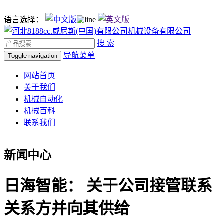
语言选择：
搜 索
导航菜单
Toggle navigation
网站首页
关于我们
机械自动化
机械百科
联系我们
新闻中心
日海智能： 关于公司接管联系
关系方并向其供给