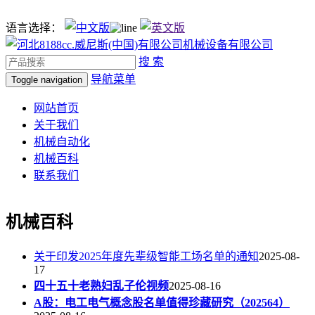
语言选择：
搜 索
导航菜单
Toggle navigation
网站首页
关于我们
机械自动化
机械百科
联系我们
机械百科
关于印发2025年度先辈级智能工场名单的通知
2025-08-
17
四十五十老熟妇乱子伦视频
2025-08-16
A股：电工电气概念股名单值得珍藏研究（202564）