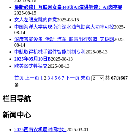
2025-08-16
最新必读！互联网女皇340页AI演讲解读：AI岗亭暴
2025-08-15
女人左眼皮跳的寄意
2025-08-15
中国海洋大学实现南海深水油气勘察大功率可控
2025-
08-14
深度智能设备_活动_汽车_聪慧出行频道_天极网
2025-
08-14
中凯取得机械手锻件智能制制专利
2025-08-13
2025年05月10日B
2025-08-13
欧美69式牲猛交
2025-08-13
首页
上一页
1
2
3
4
5
6
7
下一页
末页
共
67
页
667
条
栏目导航
新闻中心
2025西南农机展时间地址
2025-03-01