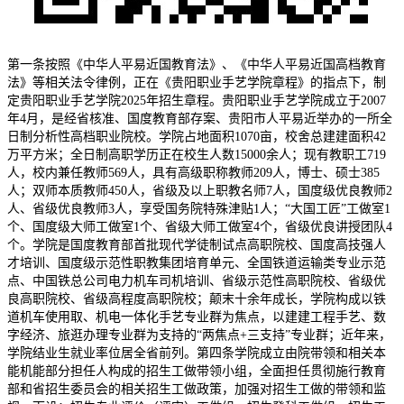
第一条按照《中华人平易近国教育法》、《中华人平易近国高档教育
法》等相关法令律例，正在《贵阳职业手艺学院章程》的指点下，制
定贵阳职业手艺学院2025年招生章程。贵阳职业手艺学院成立于2007
年4月，是经省核准、国度教育部存案、贵阳市人平易近举办的一所全
日制分析性高档职业院校。学院占地面积1070亩，校舍总建建面积42
万平方米；全日制高职学历正在校生人数15000余人；现有教职工719
人，校内兼任教师569人，具有高级职称教师209人，博士、硕士385
人；双师本质教师450人，省级及以上职教名师7人，国度级优良教师2
人、省级优良教师3人，享受国务院特殊津贴1人；“大国工匠”工做室1
个、国度级大师工做室1个、省级大师工做室4个，省级优良讲授团队4
个。学院是国度教育部首批现代学徒制试点高职院校、国度高技强人
才培训、国度级示范性职教集团培育单元、全国铁道运输类专业示范
点、中国铁总公司电力机车司机培训、省级示范性高职院校、省级优
良高职院校、省级高程度高职院校；颠末十余年成长，学院构成以铁
道机车使用取、机电一体化手艺专业群为焦点，以建建工程手艺、数
字经济、旅逛办理专业群为支持的“两焦点+三支持”专业群；近年来，
学院结业生就业率位居全省前列。第四条学院成立由院带领和相关本
能机能部分担任人构成的招生工做带领小组，全面担任贯彻施行教育
部和省招生委员会的相关招生工做政策，加强对招生工做的带领和监