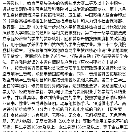
三等及以上、教育厅牵头举办的省级技术大赛二等及以上的中职生，
通过度类测验招生可免试登科我院对口或附近的高职专业。第十八条
学生身体健康情况要求按照教育部、卫生部、中国残疾人结合会印发
的《通俗高档学校招生体检工做指点看法》和人力资本社会保障部、
教育部、卫生部《关于进一步规范入学和就业体检项目乙肝概况抗原
照顾者入学和就业的通知》等相关要求施行。第二十一条学院依法成
立家庭经济坚苦学生的赞帮轨制，励和赞帮严酷按照国度相关政策施
行，用于励品学兼优学生和赞帮贫苦学生完成学业。第二十二条我院
登科的重生，可按政策到生源地教育局学生赞帮核心申请“生源地国度
帮学贷款”，家庭经济出格坚苦学生，学院设有勤工帮学岗亭等帮学办
法。正在我院就读的本省户籍脱贫户后代（原农村建档立卡贫苦
户），按贵州省巩固拓展脱贫攻坚专项学生赞帮政策相关进行脱贫攻
坚专项学生赞帮，能够申请国度帮学金。同时，贵州省巩固拓展脱贫
攻坚专项学生赞帮项目和尺度按贵州省政策相关实施。第二十三学生
正在的年限内，修完讲授打算的内容，达到结业要求，发给国度认可
学历的、经教育部学籍、学历电子注册的贵阳职业手艺学院专科结业
证书，并以此具印。未达到结业前提的学生，按照学籍颁布响应的毕
业证书、肄业证书或进修证明。动车组检修手艺、铁道供电手艺、高
速铁分析维修手艺（分为工务标的目的和电务标的目的）【招生要
求】身体前提：五官规矩、无残疾、无文身、无斜视弱视、无色盲色
弱、无听力妨碍，无高度近视（500度以上）等取行业用工要求不符的
前提；男生身高165cm及以上，女生身高156cm及以上；鉴于企业用工