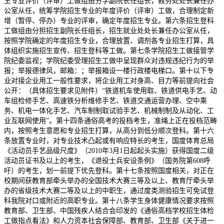
生专业评价（评审）工做组由分学副院长任组长，教务处处长兼任办
公室从任，统筹学院招生专业的年度评价（评审）工做，合理制定新
增（暂停、停办）专业的评审，确定年度招生专业。第六条招生登科
工做组由分担招生副院长任组长，招生就业处处长兼任办公室从任，
按照学院确定的年度招生专业，合理放置、调剂各专业招生打算，具
体组织实施招生宣传、招生登科等工做。第七条学院招生工做接管学
院纪委监视；学院纪委受理招生工做中呈现群众对违规违纪行为的举
报；举报德律风，邮箱：；举报箱设一楼行政楼电梯口。第十以下专
业对接企业用工一般性要求，将企业用工对身高、目力等前提向社会
公开：（具体招生要求见附件）“铁道机车使用取、铁道供电手艺、动
车组检修手艺、高速铁分析维修手艺、铁道交通运营办理、空中乘
务、机电一体化手艺、汽车制制取试验手艺、机械制制及从动化、工
业互联网使用”。第十四条通俗高考的投档考生，准绳上正在投档范畴
内，按照考生意愿和专业招生打算，从高分到低分顺次登科。第十六
条放置专业时，对专业技术凸起或有响应特长的考生，国度体育总局
《活动员手艺品级尺度》（2010年3月1日起起头实施）获得国度二级
活动员证书及以上的考生，《退役士兵安设条例》（国务院第608呼
吁）的考生，划一前提下优先登科。第十七条按照国度相关，对正在
校期间获教育部牵头举办的全国技术大赛三等及以上、教育厅牵头举
办的省级技术大赛二等及以上的中职生，通过度类测验招生可免试登
科我院对口或附近的高职专业。第十八条学生身体健康情况要求按照
教育部、卫生部、中国残疾人结合会印发的《通俗高档学校招生体检
工做指点看法》和人力资本社会保障部、教育部、卫生部《关于进一