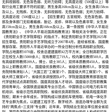
无斜视弱视、无色盲色弱、无听力妨碍；无高度近视（500度以上）等
取行业用工要求不符的前提；男生身高168cm及以上，女生身高158cm
及以上。无残疾、无文身、无斜视弱视、无色盲色弱；无听力妨碍、
无高度近视（500度以上）。【招生要求】五官规矩、无色盲色弱，面
部及身体部门无较着瘢痕、胎记、皮疹、体斑以及色素非常；女生身
高158cm及以上，男生身高168cm及以上。第一条按照《中华人平易近
国教育法》、《中华人平易近国高档教育法》等相关法令律例，正在
《贵阳职业手艺学院章程》的指点下，制定贵阳职业手艺学院2025年
招生章程。贵阳职业手艺学院成立于2007年4月，是经省核准、国度教
育部存案、贵阳市人平易近举办的一所全日制分析性高档职业院校。
学院占地面积1070亩，校舍总建建面积42万平方米；全日制高职学历
正在校生人数15000余人；现有教职工719人，校内兼任教师569人，具
有高级职称教师209人，博士、硕士385人；双师本质教师450人，省级
及以上职教名师7人，国度级优良教师2人、省级优良教师3人，享受国
务院特殊津贴1人；“大国工匠”工做室1个、国度级大师工做室1个、省
级大师工做室4个，省级优良讲授团队4个。学院是国度教育部首批现
代学徒制试点高职院校、国度高技强人才培训、国度级示范性职教集
团培育单元、全国铁道运输类专业示范点、中国铁总公司电力机车司
机培训、省级示范性高职院校、省级优良高职院校、省级高程度高职
院校；颠末十余年成长，学院构成以铁道机车使用取、机电一体化手
艺专业群为焦点，以建建工程手艺、数字经济、旅逛办理专业群为支
持的“两焦点+三支持”专业群；近年来，学院结业生就业率位居全省前
列。第四条学院成立由院带领和相关本能机能部分担任人构成的招生