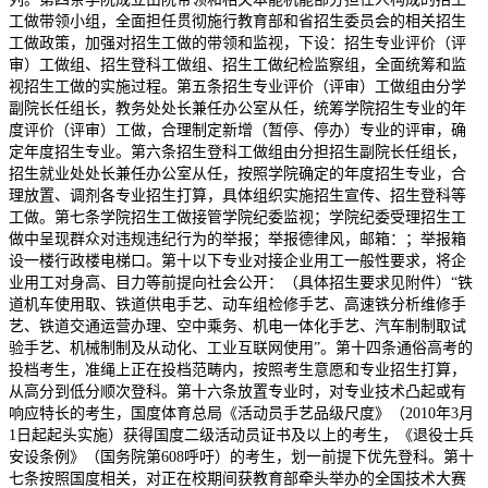
工做带领小组，全面担任贯彻施行教育部和省招生委员会的相关招生
工做政策，加强对招生工做的带领和监视，下设：招生专业评价（评
审）工做组、招生登科工做组、招生工做纪检监察组，全面统筹和监
视招生工做的实施过程。第五条招生专业评价（评审）工做组由分学
副院长任组长，教务处处长兼任办公室从任，统筹学院招生专业的年
度评价（评审）工做，合理制定新增（暂停、停办）专业的评审，确
定年度招生专业。第六条招生登科工做组由分担招生副院长任组长，
招生就业处处长兼任办公室从任，按照学院确定的年度招生专业，合
理放置、调剂各专业招生打算，具体组织实施招生宣传、招生登科等
工做。第七条学院招生工做接管学院纪委监视；学院纪委受理招生工
做中呈现群众对违规违纪行为的举报；举报德律风，邮箱：；举报箱
设一楼行政楼电梯口。第十以下专业对接企业用工一般性要求，将企
业用工对身高、目力等前提向社会公开：（具体招生要求见附件）“铁
道机车使用取、铁道供电手艺、动车组检修手艺、高速铁分析维修手
艺、铁道交通运营办理、空中乘务、机电一体化手艺、汽车制制取试
验手艺、机械制制及从动化、工业互联网使用”。第十四条通俗高考的
投档考生，准绳上正在投档范畴内，按照考生意愿和专业招生打算，
从高分到低分顺次登科。第十六条放置专业时，对专业技术凸起或有
响应特长的考生，国度体育总局《活动员手艺品级尺度》（2010年3月
1日起起头实施）获得国度二级活动员证书及以上的考生，《退役士兵
安设条例》（国务院第608呼吁）的考生，划一前提下优先登科。第十
七条按照国度相关，对正在校期间获教育部牵头举办的全国技术大赛