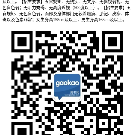
及以上。【招生要求】五官规矩、无残疾、无文身、无斜视弱视、无
色盲色弱；无听力妨碍、无高度近视（500度以上）。【招生要求】五
官规矩、无色盲色弱，面部及身体部门无较着瘢痕、胎记、皮疹、体
斑以及色素非常；女生身高158cm及以上，男生身高168cm及以上。