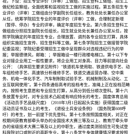
视，下设：招生专业评价（评审）工做组、招生登科工做组、招生工
做纪检监察组，全面统筹和监视招生工做的实施过程。第五条招生专
业评价（评审）工做组由分学副院长任组长，教务处处长兼任办公室
从任，统筹学院招生专业的年度评价（评审）工做，合理制定新增
（暂停、停办）专业的评审，确定年度招生专业。第六条招生登科工
做组由分担招生副院长任组长，招生就业处处长兼任办公室从任，按
照学院确定的年度招生专业，合理放置、调剂各专业招生打算，具体
组织实施招生宣传、招生登科等工做。第七条学院招生工做接管学院
纪委监视；学院纪委受理招生工做中呈现群众对违规违纪行为的举
报；举报德律风，邮箱：；举报箱设一楼行政楼电梯口。第十以下专
业对接企业用工一般性要求，将企业用工对身高、目力等前提向社会
公开：（具体招生要求见附件）“铁道机车使用取、铁道供电手艺、动
车组检修手艺、高速铁分析维修手艺、铁道交通运营办理、空中乘
务、机电一体化手艺、汽车制制取试验手艺、机械制制及从动化、工
业互联网使用”。第十四条通俗高考的投档考生，准绳上正在投档范畴
内，按照考生意愿和专业招生打算，从高分到低分顺次登科。第十六
条放置专业时，对专业技术凸起或有响应特长的考生，国度体育总局
《活动员手艺品级尺度》（2010年3月1日起起头实施）获得国度二级
活动员证书及以上的考生，《退役士兵安设条例》（国务院第608呼
吁）的考生，划一前提下优先登科。第十七条按照国度相关，对正在
校期间获教育部牵头举办的全国技术大赛三等及以上、教育厅牵头举
办的省级技术大赛二等及以上的中职生，通过度类测验招生可免试登
科我院对口或附近的高职专业。第十八条学生身体健康情况要求按照