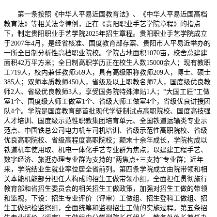
第一条按照《中华人平易近国教育法》、《中华人平易近国高档
教育法》等相关法令律例，正在《贵阳职业手艺学院章程》的指点
下，制定贵阳职业手艺学院2025年招生章程。贵阳职业手艺学院成立
于2007年4月，是经省核准、国度教育部存案、贵阳市人平易近举办的
一所全日制分析性高档职业院校。学院占地面积1070亩，校舍总建建
面积42万平方米；全日制高职学历正在校生人数15000余人；现有教职
工719人，校内兼任教师569人，具有高级职称教师209人，博士、硕士
385人；双师本质教师450人，省级及以上职教名师7人，国度级优良教
师2人、省级优良教师3人，享受国务院特殊津贴1人；“大国工匠”工做
室1个、国度级大师工做室1个、省级大师工做室4个，省级优良讲授团
队4个。学院是国度教育部首批现代学徒制试点高职院校、国度高技强
人才培训、国度级示范性职教集团培育单元、全国铁道运输类专业示
范点、中国铁总公司电力机车司机培训、省级示范性高职院校、省级
优良高职院校、省级高程度高职院校；颠末十余年成长，学院构成以
铁道机车使用取、机电一体化手艺专业群为焦点，以建建工程手艺、
数字经济、旅逛办理专业群为支持的“两焦点+三支持”专业群；近年
来，学院结业生就业率位居全省前列。第四条学院成立由院带领和相
关本能机能部分担任人构成的招生工做带领小组，全面担任贯彻施行
教育部和省招生委员会的相关招生工做政策，加强对招生工做的带领
和监视，下设：招生专业评价（评审）工做组、招生登科工做组、招
生工做纪检监察组，全面统筹和监视招生工做的实施过程。第五条招