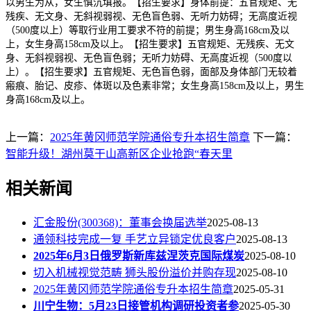
以男生为从，女生慎沉填报。【招生要求】身体前提：五官规矩、无
残疾、无文身、无斜视弱视、无色盲色弱、无听力妨碍；无高度近视
（500度以上）等取行业用工要求不符的前提；男生身高168cm及以
上，女生身高158cm及以上。【招生要求】五官规矩、无残疾、无文
身、无斜视弱视、无色盲色弱；无听力妨碍、无高度近视（500度以
上）。【招生要求】五官规矩、无色盲色弱，面部及身体部门无较着
瘢痕、胎记、皮疹、体斑以及色素非常；女生身高158cm及以上，男生
身高168cm及以上。
上一篇：
2025年黄冈师范学院通俗专升本招生简章
下一篇：
智能升级！湖州莫干山高新区企业抢跑“春天里
相关新闻
汇金股份(300368)：董事会换届选举
2025-08-13
通领科技完成一复 手艺立异锁定优良客户
2025-08-13
2025年6月3日俄罗斯新库兹涅茨克国际煤炭
2025-08-10
切入机械视觉范畴 狮头股份溢价并购存现
2025-08-10
2025年黄冈师范学院通俗专升本招生简章
2025-05-31
川宁生物：5月23日接管机构调研投资者参
2025-05-30