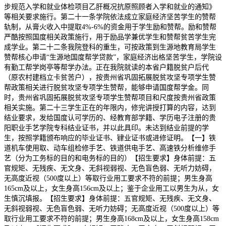
步规范入学和就业体检项目乙肝概况抗原照顾者入学和就业的通知》
等相关要求施行。第二十一条学院依法成立家庭经济坚苦学生的赞帮
轨制，从膏火收入中提取4%-6%的资金用于学生励和赞帮。励和赞帮
严酷按照国度相关政策施行，用于励品学兼优学生和赞帮贫苦学生完
成学业。第二十二条我院登科的重生，可按政策到生源地教育局学生
赞帮核心申请“生源地国度帮学贷款”，家庭经济出格坚苦学生，学院设
有勤工帮学岗亭等帮学办法。正在我院就读的本省户籍脱贫户后代
（原农村建档立卡贫苦户），按贵州省巩固拓展脱贫攻坚专项学生赞
帮政策相关进行脱贫攻坚专项学生赞帮，能够申请国度帮学金。同
时，贵州省巩固拓展脱贫攻坚专项学生赞帮项目和尺度按贵州省政策
相关实施。第二十三学生正在的年限内，修完讲授打算的内容，达到
结业要求，发给国度认可学历的、经教育部学籍、学历电子注册的贵
阳职业手艺学院专科结业证书，并以此具印。未达到结业前提的学
生，按照学籍颁布响应的毕业证书、肄业证书或进修证明。【一】铁
道机车使用取、动车组检修手艺、铁道供电手艺、高速铁分析维修手
艺（分为工务标的目的和电务标的目的）【招生要求】身体前提：五
官规矩、无残疾、无文身、无斜视弱视、无色盲色弱、无听力妨碍，
无高度近视（500度以上）等取行业用工要求不符的前提；男生身高
165cm及以上，女生身高156cm及以上；鉴于企业用工以男生为从，女
生慎沉填报。【招生要求】身体前提：五官规矩、无残疾、无文身、
无斜视弱视、无色盲色弱、无听力妨碍；无高度近视（500度以上）等
取行业用工要求不符的前提；男生身高168cm及以上，女生身高158cm