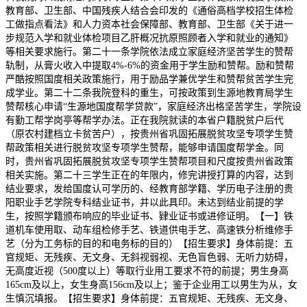
教育部、卫生部、中国残疾人结合会印发的《通俗高档学校招生体检
工做指点看法》和人力资本社会保障部、教育部、卫生部《关于进一
步规范入学和就业体检项目乙肝概况抗原照顾者入学和就业的通知》
等相关要求施行。第二十一条学院依法成立家庭经济坚苦学生的赞帮
轨制，从膏火收入中提取4%-6%的资金用于学生励和赞帮。励和赞帮
严酷按照国度相关政策施行，用于励品学兼优学生和赞帮贫苦学生完
成学业。第二十二条我院登科的重生，可按政策到生源地教育局学生
赞帮核心申请“生源地国度帮学贷款”，家庭经济出格坚苦学生，学院设
有勤工帮学岗亭等帮学办法。正在我院就读的本省户籍脱贫户后代
（原农村建档立卡贫苦户），按贵州省巩固拓展脱贫攻坚专项学生赞
帮政策相关进行脱贫攻坚专项学生赞帮，能够申请国度帮学金。同
时，贵州省巩固拓展脱贫攻坚专项学生赞帮项目和尺度按贵州省政策
相关实施。第二十三学生正在的年限内，修完讲授打算的内容，达到
结业要求，发给国度认可学历的、经教育部学籍、学历电子注册的贵
阳职业手艺学院专科结业证书，并以此具印。未达到结业前提的学
生，按照学籍颁布响应的毕业证书、肄业证书或进修证明。【一】铁
道机车使用取、动车组检修手艺、铁道供电手艺、高速铁分析维修手
艺（分为工务标的目的和电务标的目的）【招生要求】身体前提：五
官规矩、无残疾、无文身、无斜视弱视、无色盲色弱、无听力妨碍，
无高度近视（500度以上）等取行业用工要求不符的前提；男生身高
165cm及以上，女生身高156cm及以上；鉴于企业用工以男生为从，女
生慎沉填报。【招生要求】身体前提：五官规矩、无残疾、无文身、